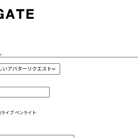
。
atライブ ペンライト
e