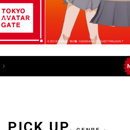
PICK UP
- GENRE -