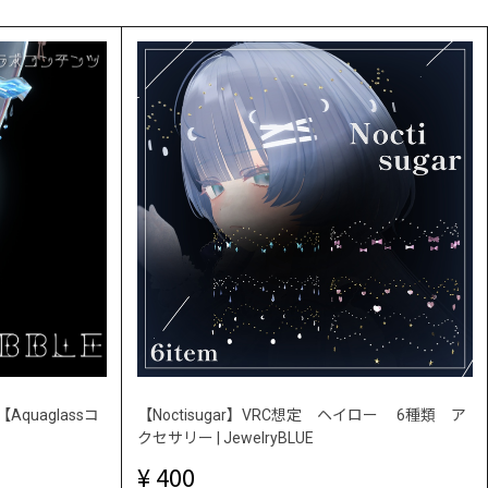
Aquaglassコ
【Noctisugar】VRC想定 ヘイロー 6種類 ア
クセサリー | JewelryBLUE
400