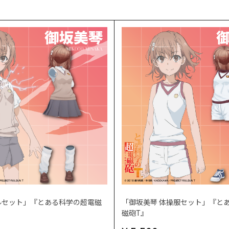
ルセット」『とある科学の超電磁
「御坂美琴 体操服セット」『と
磁砲T』