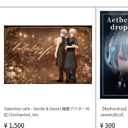
Valentine cafe - Gentle & Sweet 複数アバター対
【Aetherdr
応 | Enchanted_tim
JewelryBLUE
1,500
300