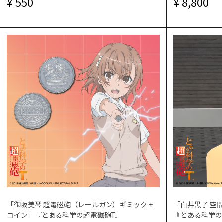
550
8,800
「御坂美琴 超電磁砲（レールガン）ギミック +
「白井黒子 空
コイン」『とある科学の超電磁砲T』
『とある科学の