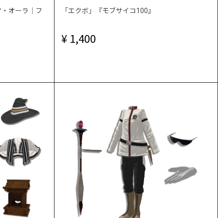
ツ・オーラ｜フ
「エクボ」『モブサイコ100』
1,400