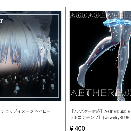
op】ショップイメージ ヘイロー |
【7アバター対応】Aetherbubble【
ラボコンテンツ】 | JewelryBLUE
400