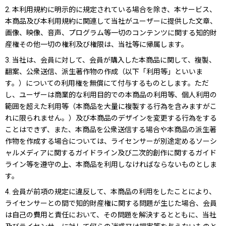
2. 本利用規約に明示的に規定されている場合を除き、本サービス、
本商品及び本利用規約に関連して当社がユーザーに提供した文章、
画像、映像、音声、プログラム等一切のコンテンツに関する知的財
産権その他一切の権利及び権限は、当社等に帰属します。
3. 当社は、会員に対して、会員が購入した本商品に関して、複製、
翻案、公衆送信、派生著作物の作成（以下「利用等」といいま
す。）についての利用権を無償にて付与するものとします。ただ
し、ユーザーは商業的な利用目的での本商品の利用等、個人利用の
範囲を超えた利用等（本商品を大量に複製する行為を含みますがこ
れに限られません。）及び本商品のデザインを変更する行為をする
ことはできず、また、本商品を公衆送信する場合や本商品の派生著
作物を作成する場合については、ライセンサーが別途定めるソーシ
ャルメディアに関するガイドライン及び二次的創作に関するガイド
ライン等を遵守の上、本商品を利用しなければならないものとしま
す。
4. 会員が前項の規定に違反して、本商品の利用をしたことにより、
ライセンサーとの間で知的財産権に関する問題が生じた場合、会員
は自己の費用と責任において、その問題を解決するとともに、当社