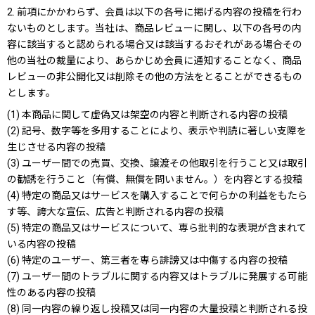
2. 前項にかかわらず、会員は以下の各号に掲げる内容の投稿を行わ
ないものとします。当社は、商品レビューに関し、以下の各号の内
容に該当すると認められる場合又は該当するおそれがある場合その
他の当社の裁量により、あらかじめ会員に通知することなく、商品
レビューの非公開化又は削除その他の方法をとることができるもの
とします。
(1) 本商品に関して虚偽又は架空の内容と判断される内容の投稿
(2) 記号、数字等を多用することにより、表示や判読に著しい支障を
生じさせる内容の投稿
(3) ユーザー間での売買、交換、譲渡その他取引を行うこと又は取引
の勧誘を行うこと（有償、無償を問いません。）を内容とする投稿
(4) 特定の商品又はサービスを購入することで何らかの利益をもたら
す等、誇大な宣伝、広告と判断される内容の投稿
(5) 特定の商品又はサービスについて、専ら批判的な表現が含まれて
いる内容の投稿
(6) 特定のユーザー、第三者を専ら誹謗又は中傷する内容の投稿
(7) ユーザー間のトラブルに関する内容又はトラブルに発展する可能
性のある内容の投稿
(8) 同一内容の繰り返し投稿又は同一内容の大量投稿と判断される投