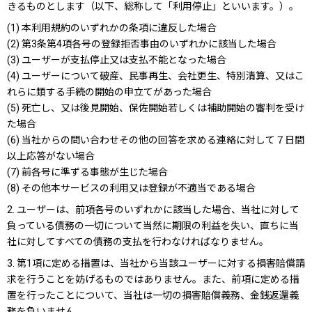
きるものとします（以下、総称して「利用停止」といいます。）。
(1) 本利用規約のいずれかの条項に違反した場合
(2) 第3条第4項各号の登録拒否事由のいずれかに該当した場合
(3) ユーザーが支払停止又は支払不能となった場合
(4) ユーザーについて破産、民事再生、会社更生、特別清算、又はこ
れらに類する手続の開始の申立てがあった場合
(5) 死亡し、又は後見開始、保佐開始若しくは補助開始の審判を受け
た場合
(6) 当社からの問い合わせその他の回答を求める連絡に対して７日間
以上応答がない場合
(7) 前各号に準ずる事態が生じた場合
(8) その他本サービスの利用又は登録が不適当である場合
2. ユーザーは、前項各号のいずれかに該当した場合、当社に対して
負っている債務の一切について当然に期限の利益を失い、直ちに当
社に対してすべての債務の支払を行わなければなりません。
3. 第1項に定める措置は、当社から当該ユーザーに対する損害賠償請
求を行うことを妨げるものではありません。また、前項に定める措
置を行ったことについて、当社は一切の損害賠償義務、金銭返還義
務を負いません。