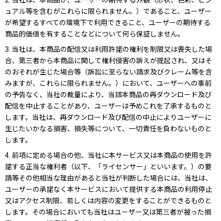
2. 当社は、本商品が、ユーザーの期待する外観（形状、色彩、ビジ
ュアル等を含むがこれらに限られません。）であること、ユーザー
が希望するすべての環境下で利用できること、ユーザーの期待する
商品的価値を有することなどについて何ら保証しません。
3. 当社は、本商品の配信又は利用許諾の権利を制限又は喪失した場
合、第三者から本商品に関して権利侵害の訴えが提起され、又はそ
のおそれが生じた場合等（訴訟に至らない請求及びクレーム等を含
みますが、これらに限られません。）において、ユーザーへの事前
の予告なく、当社の裁量により、当該本商品の再ダウンロード及び
配信を中止することがあり、ユーザーは予めこれを了承するものと
します。当社は、再ダウンロード及び配信の中止によりユーザーに
生じたいかなる損害、損失等について、一切責任を負わないものと
します。
4. 前項に定める場合の他、当社に本サービス又は本商品の使用を許
諾する正当な権利者（以下、「ライセンサー」といいます。）の要
請等その他相当な理由があると当社が判断した場合には、当社は、
ユーザーの承諾なく本サービスにおいて提供する本商品の利用停止
又はアクセス制限、若しくは内容の変更をすることができるものと
します。その場合においても当社はユーザー又は第三者が被った損