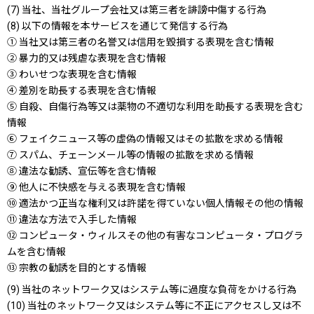
(7) 当社、当社グループ会社又は第三者を誹謗中傷する行為
(8) 以下の情報を本サービスを通じて発信する行為
① 当社又は第三者の名誉又は信用を毀損する表現を含む情報
② 暴力的又は残虐な表現を含む情報
③ わいせつな表現を含む情報
④ 差別を助長する表現を含む情報
⑤ 自殺、自傷行為等又は薬物の不適切な利用を助長する表現を含む
情報
⑥ フェイクニュース等の虚偽の情報又はその拡散を求める情報
⑦ スパム、チェーンメール等の情報の拡散を求める情報
⑧ 違法な勧誘、宣伝等を含む情報
⑨ 他人に不快感を与える表現を含む情報
⑩ 適法かつ正当な権利又は許諾を得ていない個人情報その他の情報
⑪ 違法な方法で入手した情報
⑫ コンピュータ・ウィルスその他の有害なコンピュータ・プログラ
ムを含む情報
⑬ 宗教の勧誘を目的とする情報
(9) 当社のネットワーク又はシステム等に過度な負荷をかける行為
(10) 当社のネットワーク又はシステム等に不正にアクセスし又は不