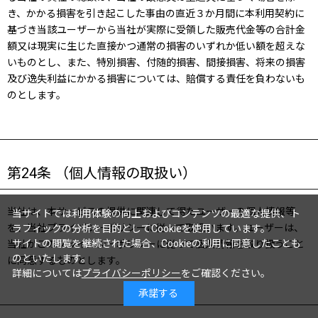
き、かかる損害を引き起こした事由の直近３か月間に本利用契約に
基づき当該ユーザーから当社が実際に受領した販売代金等の合計金
額又は現実に生じた直接かつ通常の損害のいずれか低い額を超えな
いものとし、また、特別損害、付随的損害、間接損害、将来の損害
及び逸失利益にかかる損害については、賠償する責任を負わないも
のとします。
第24条 （個人情報の取扱い）
当社は、本サービスの提供に関連して得たユーザーの個人情報等
当サイトでは利用体験の向上およびコンテンツの最適な提供、ト
を、当社プライバシーポリシーに従って取扱います。ユーザーは、
ラフィックの分析を目的としてCookieを使用しています。
サイトの閲覧を継続された場合、Cookieの利用に同意したことも
当社がこのプライバシーポリシーに従って個人情報を取り扱うこと
のといたします。
に同意するものとします。
詳細については
プライバシーポリシー
をご確認ください。
承諾する