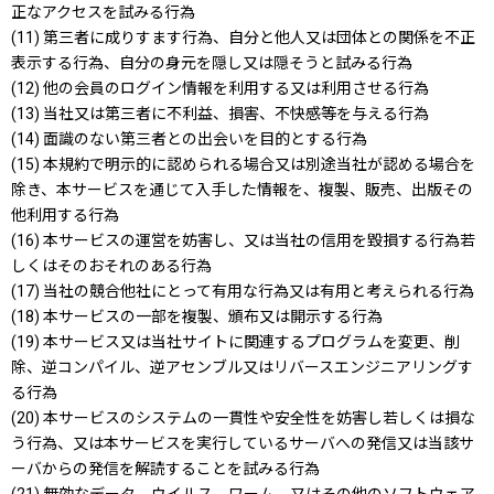
正なアクセスを試みる行為
(11) 第三者に成りすます行為、自分と他人又は団体との関係を不正
表示する行為、自分の身元を隠し又は隠そうと試みる行為
(12) 他の会員のログイン情報を利用する又は利用させる行為
(13) 当社又は第三者に不利益、損害、不快感等を与える行為
(14) 面識のない第三者との出会いを目的とする行為
(15) 本規約で明示的に認められる場合又は別途当社が認める場合を
除き、本サービスを通じて入手した情報を、複製、販売、出版その
他利用する行為
(16) 本サービスの運営を妨害し、又は当社の信用を毀損する行為若
しくはそのおそれのある行為
(17) 当社の競合他社にとって有用な行為又は有用と考えられる行為
(18) 本サービスの一部を複製、頒布又は開示する行為
(19) 本サービス又は当社サイトに関連するプログラムを変更、削
除、逆コンパイル、逆アセンブル又はリバースエンジニアリングす
る行為
(20) 本サービスのシステムの一貫性や安全性を妨害し若しくは損な
う行為、又は本サービスを実行しているサーバへの発信又は当該サ
ーバからの発信を解読することを試みる行為