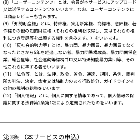
(8) 「ユーザーコンテンツ」とは、会員が本サービスにアップロード
又は送信するコンテンツをいいます。なお、ユーザーコンテンツに
は商品レビューも含みます。
(9) 「知的財産権」とは、特許権、実用新案権、商標権、意匠権、著
作権その他の知的財産権（それらの権利を取得し、又はそれらの権
利につき登録等を出願する権利を含みます。）をいいます。
(10) 「反社会的勢力等」とは、暴力団、暴力団員、暴力団員でなく
なったときから5年を経過しない者、暴力団準構成員、暴力団関係企
業、総会屋等、社会運動等標榜ゴロ又は特殊知能暴力集団等、その
他これらに準ずる者をいいます。
(11) 「法令等」とは、法律、政令、省令、通達、規則、条例、裁判
所の判決、決定、命令又は強制力のある行政処分、ガイドラインそ
の他の規制の総称をいいます。
(12) 「個人情報」とは、個人に関する情報であって、個人情報の保
護に関する法律第2条第1項により定義されたものをいいます。
第3条 （本サービスの申込）