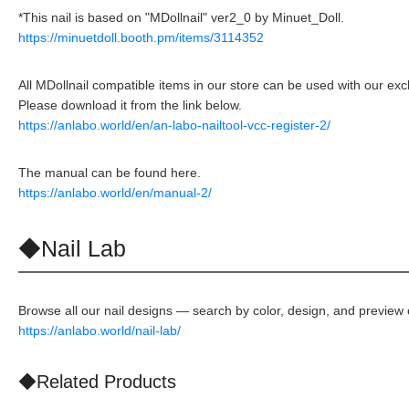
*This nail is based on "MDollnail" ver2_0 by Minuet_Doll.
https://minuetdoll.booth.pm/items/3114352
All MDollnail compatible items in our store can be used with our exclu
Please download it from the link below.
https://anlabo.world/en/an-labo-nailtool-vcc-register-2/
The manual can be found here.
https://anlabo.world/en/manual-2/
◆Nail Lab
Browse all our nail designs — search by color, design, and preview c
https://anlabo.world/nail-lab/
◆Related Products