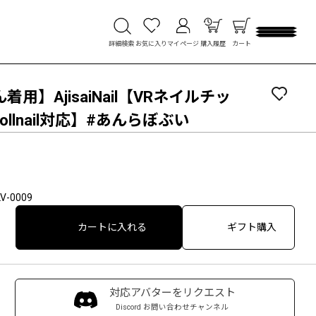
詳細検索
お気に入り
マイページ
購入履歴
カート
用】AjisaiNail【VRネイルチッ
ollnail対応】#あんらぼぶい
V-0009
カートに入れる
ギフト購入
対応アバターをリクエスト
Discord お問い合わせチャンネル