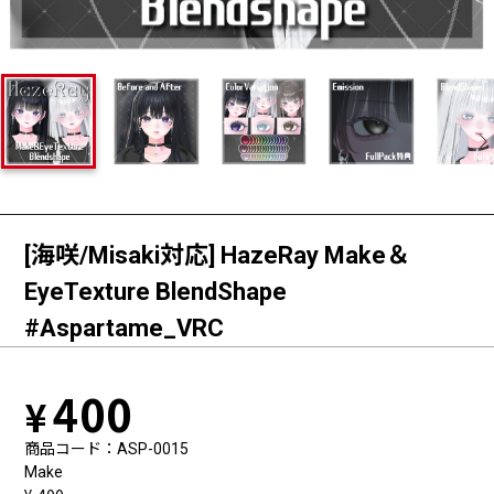
[海咲/Misaki対応] HazeRay Make＆
EyeTexture BlendShape
#Aspartame_VRC
400
商品コード
ASP-0015
Make