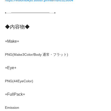
•····━━━━━━━━━━━····•
◆内容物◆
+Make+
PNG(Make3Color/Body 通常・フラット)
+Eye+
PNG(44EyeColor)
+FullPack+
Emission