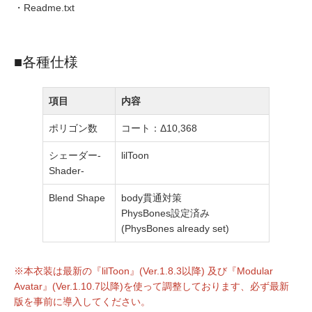
・Readme.txt
■各種仕様
項目
内容
ポリゴン数
コート：Δ10,368
シェーダー-
lilToon
Shader-
Blend Shape
body貫通対策
PhysBones設定済み
(PhysBones already set)
※本衣装は最新の『lilToon』(Ver.1.8.3以降) 及び『Modular
Avatar』(Ver.1.10.7以降)を使って調整しております、必ず最新
版を事前に導入してください。