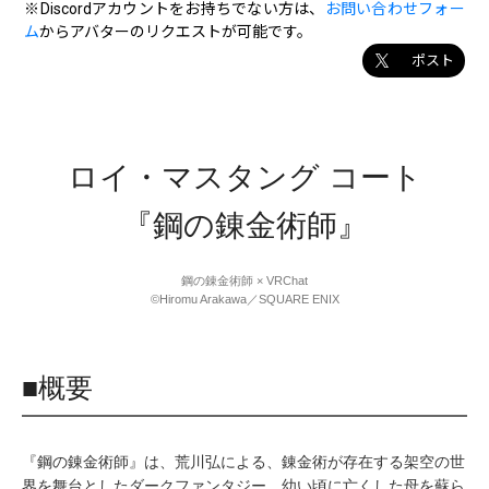
※Discordアカウントをお持ちでない方は、
お問い合わせフォー
ム
からアバターのリクエストが可能です。
ポスト
ロイ・マスタング コート
『鋼の錬金術師』
鋼の錬金術師 × VRChat
©Hiromu Arakawa／SQUARE ENIX
■概要
『鋼の錬金術師』は、荒川弘による、錬金術が存在する架空の世
界を舞台としたダークファンタジー。幼い頃に亡くした母を蘇ら