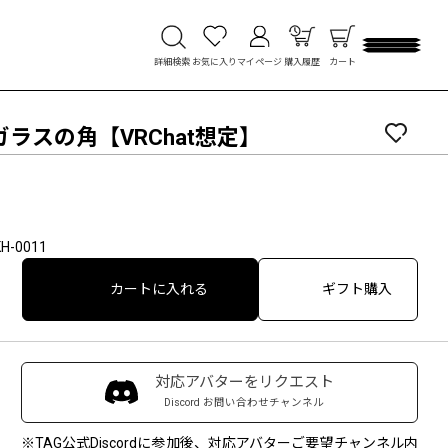
詳細検索
お気に入り
マイページ
購入履歴
カート
ラスの角【VRChat想定】
H-0011
カートに入れる
ギフト購入
対応アバターをリクエスト
Discord お問い合わせチャンネル
※TAG公式Discordに参加後、対応アバターご要望チャンネル内