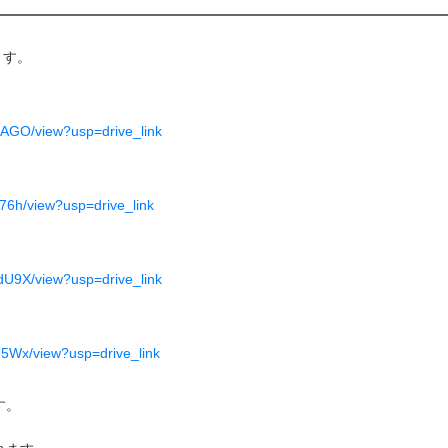
ます。
bAGO/view?usp=drive_link
76h/view?usp=drive_link
dU9X/view?usp=drive_link
85Wx/view?usp=drive_link
す。