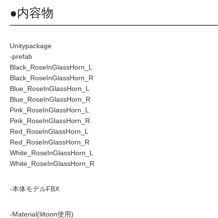
●内容物
Unitypackage
-prefab
Black_RoseInGlassHorn_L
Black_RoseInGlassHorn_R
Blue_RoseInGlassHorn_L
Blue_RoseInGlassHorn_R
Pink_RoseInGlassHorn_L
Pink_RoseInGlassHorn_R
Red_RoseInGlassHorn_L
Red_RoseInGlassHorn_R
White_RoseInGlassHorn_L
White_RoseInGlassHorn_R
-本体モデルFBX
-Material(liltoon使用)