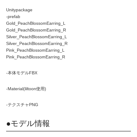
Unitypackage
-prefab
Gold_PeachBlossomEarring_L
Gold_PeachBlossomEarring_R
Silver_PeachBlossomEarring_L
Silver_PeachBlossomEarring_R
Pink_PeachBlossomEarring_L
Pink_PeachBlossomEarring_R
-本体モデルFBX
-Material(liltoon使用)
-テクスチャPNG
●モデル情報