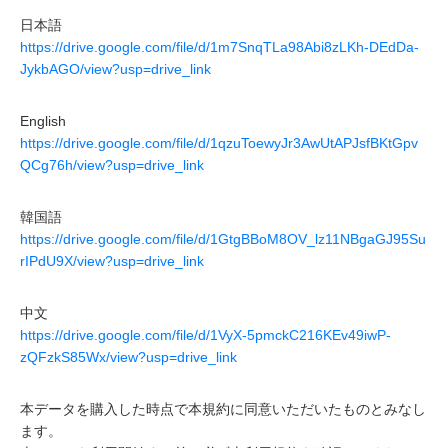
日本語
https://drive.google.com/file/d/1m7SnqTLa98Abi8zLKh-DEdDa-
JykbAGO/view?usp=drive_link
English
https://drive.google.com/file/d/1qzuToewyJr3AwUtAPJsfBKtGpv
QCg76h/view?usp=drive_link
韓国語
https://drive.google.com/file/d/1GtgBBoM8OV_lz11NBgaGJ95Su
rIPdU9X/view?usp=drive_link
中文
https://drive.google.com/file/d/1VyX-5pmckC216KEv49iwP-
zQFzkS85Wx/view?usp=drive_link
本データを購入した時点で本規約に同意いただいたものとみなし
ます。