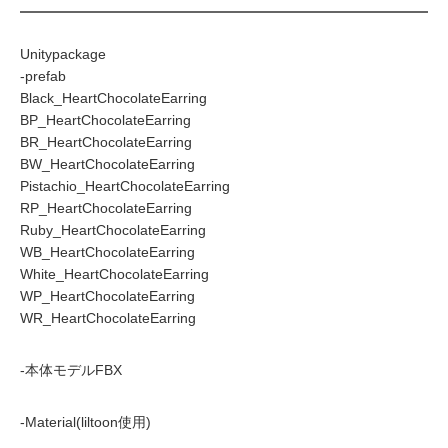
Unitypackage
-prefab
Black_HeartChocolateEarring
BP_HeartChocolateEarring
BR_HeartChocolateEarring
BW_HeartChocolateEarring
Pistachio_HeartChocolateEarring
RP_HeartChocolateEarring
Ruby_HeartChocolateEarring
WB_HeartChocolateEarring
White_HeartChocolateEarring
WP_HeartChocolateEarring
WR_HeartChocolateEarring
-本体モデルFBX
-Material(liltoon使用)