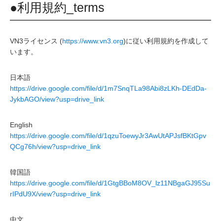
●利用規約_terms
VN3ライセンス (
https://www.vn3.org
)に従い利用規約を作成して
います。
日本語
https://drive.google.com/file/d/1m7SnqTLa98Abi8zLKh-DEdDa-
JykbAGO/view?usp=drive_link
English
https://drive.google.com/file/d/1qzuToewyJr3AwUtAPJsfBKtGpv
QCg76h/view?usp=drive_link
韓国語
https://drive.google.com/file/d/1GtgBBoM8OV_lz11NBgaGJ95Su
rIPdU9X/view?usp=drive_link
中文