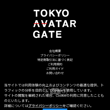
会社概要
プライバシーポリシー
特定商取引法に基づく表記
ご利用規約
ご利用ガイド
お問い合わせ
当サイトでは利用体験の向上およびコンテンツの最適な提供、ト
ラフィックの分析を目的としてCookieを使用しています。
サイトの閲覧を継続された場合、Cookieの利用に同意したことも
のといたします。
©
2026
ARROVA Inc. All Rights Reserved.
詳細については
プライバシーポリシー
をご確認ください。