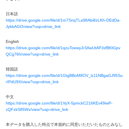
日本語
https://drive.google.com/file/d/1m7SnqTLa98Abi8zLKh-DEdDa-
JykbAGO/view?usp=drive_link
English
https://drive.google.com/file/d/1qzuToewyJr3AwUtAPJsfBKtGpv
QCg76h/view?usp=drive_link
韓国語
https://drive.google.com/file/d/1GtgBBoM8OV_lz11NBgaGJ95Su
rIPdU9X/view?usp=drive_link
中文
https://drive.google.com/file/d/1VyX-5pmckC216KEv49iwP-
zQFzkS85Wx/view?usp=drive_link
本データを購入した時点で本規約に同意いただいたものとみなし