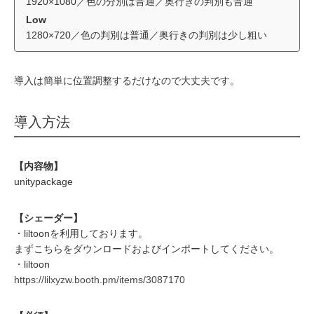
1920×1080／色の分別は普通／奥行きの判別も普通
Low
1280×720／色の判別は普通／奥行きの判別は少し粗い
導入は簡単に位置調整するだけなので大丈夫です。
導入方法
【内容物】
unitypackage
【シェーダー】
・liltoonを利用しております。
まずこちらをダウンロードおよびインポートしてください。
・liltoon
https://lilxyzw.booth.pm/items/3087170