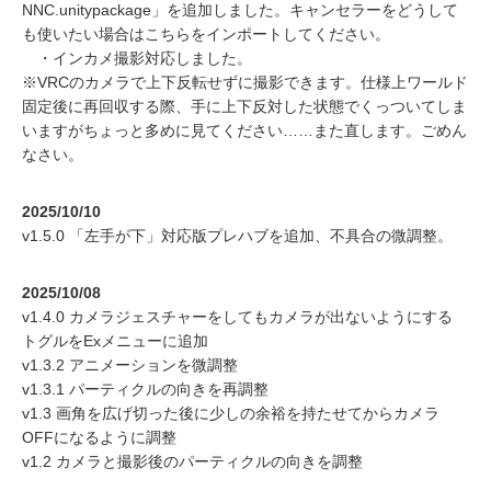
NNC.unitypackage」を追加しました。キャンセラーをどうして
も使いたい場合はこちらをインポートしてください。
・インカメ撮影対応しました。
※VRCのカメラで上下反転せずに撮影できます。仕様上ワールド
固定後に再回収する際、手に上下反対した状態でくっついてしま
いますがちょっと多めに見てください……また直します。ごめん
なさい。
2025/10/10
v1.5.0 「左手が下」対応版プレハブを追加、不具合の微調整。
2025/10/08
v1.4.0 カメラジェスチャーをしてもカメラが出ないようにする
トグルをExメニューに追加
v1.3.2 アニメーションを微調整
v1.3.1 パーティクルの向きを再調整
v1.3 画角を広げ切った後に少しの余裕を持たせてからカメラ
OFFになるように調整
v1.2 カメラと撮影後のパーティクルの向きを調整