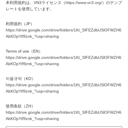
本利用規約は、VN3ライセンス（
https://www.vn3.org/
）のテンプ
レートを使用しています。
利用規約（JP）
https://drive.google.com/drive/folders/1Kt_SfFEZdbUSlOFWZH6
AbKOpYtf9znk_?usp=sharing
Terms of use（EN）
https://drive.google.com/drive/folders/1Kt_SfFEZdbUSlOFWZH6
AbKOpYtf9znk_?usp=sharing
이용규약（KO）
https://drive.google.com/drive/folders/1Kt_SfFEZdbUSlOFWZH6
AbKOpYtf9znk_?usp=sharing
使用条款（ZH）
https://drive.google.com/drive/folders/1Kt_SfFEZdbUSlOFWZH6
AbKOpYtf9znk_?usp=sharing