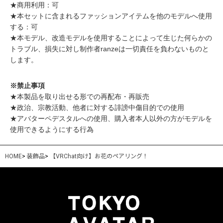
★商用利用：可
★本セットに含まれるファッションアイテムを他のモデルへ使用
する：可
★本モデル、改造モデルを使用することによって生じた何らかの
トラブル、損失に対し制作者ranzeは一切責任を負わないものと
します。
※禁止事項
★本製品を取り出せる形での再配布・再販売
★政治、宗教活動、他者に対する誹謗中傷目的での使用
★アバターペデスタルへの使用、購入者本人以外の方がモデルを
使用できるようにする行為
HOME
>
装飾品
>
【VRChat向け】お花のペアリング！