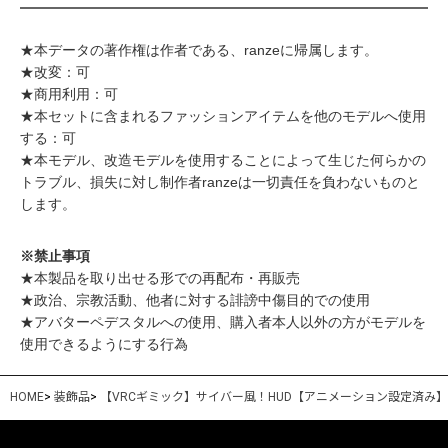
★本データの著作権は作者である、ranzeに帰属します。
★改変：可
★商用利用：可
★本セットに含まれるファッションアイテムを他のモデルへ使用
する：可
★本モデル、改造モデルを使用することによって生じた何らかの
トラブル、損失に対し制作者ranzeは一切責任を負わないものと
します。
※禁止事項
★本製品を取り出せる形での再配布・再販売
★政治、宗教活動、他者に対する誹謗中傷目的での使用
★アバターペデスタルへの使用、購入者本人以外の方がモデルを
使用できるようにする行為
HOME
>
装飾品
>
【VRCギミック】サイバー風！HUD【アニメーション設定済み】