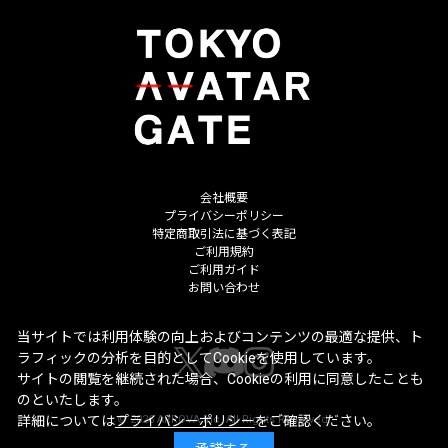
会社概要
プライバシーポリシー
特定商取引法に基づく表記
ご利用規約
ご利用ガイド
お問い合わせ
当サイトでは利用体験の向上およびコンテンツの最適な提供、ト
ラフィックの分析を目的としてCookieを使用しています。
サイトの閲覧を継続された場合、Cookieの利用に同意したことも
のといたします。
©
2026
ARROVA Inc. All Rights Reserved.
詳細については
プライバシーポリシー
をご確認ください。