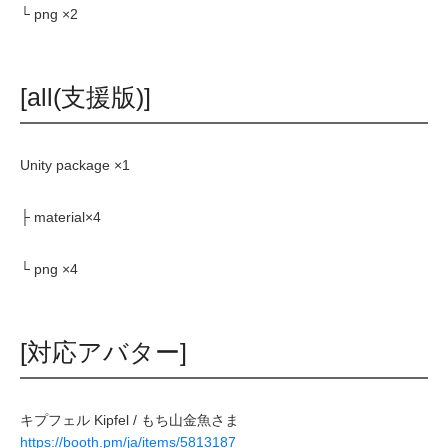
└ png ×2
[all(支援版)]
Unity package ×1
├ material×4
└ png ×4
[対応アバター]
キプフェル Kipfel / もち山金魚さま
https://booth.pm/ja/items/5813187