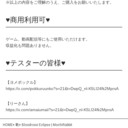
※以上の内容をご理解のうえ、ご購入をお願いいたします。
♥商用利用可♥
ゲーム、動画配信等にもご使用いただけます。
収益化も問題ありません。
♥テスターの皆様♥
【ヨメポックル】
https://x.com/pokkuruunko?s=21&t=DwpQ_nl-K5LI24fk2MprsA
【りーさん】
https://x.com/amaiumaii?s=21&t=DwpQ_nl-K5LI24fk2MprsA
HOME
>
靴
>
Bloodrose Eclipse | MochiRabbit