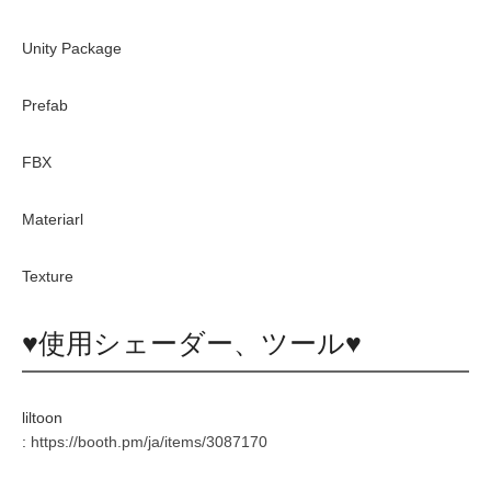
Unity Package
Prefab
FBX
Materiarl
Texture
♥使用シェーダー、ツール♥
liltoon
:
https://booth.pm/ja/items/3087170