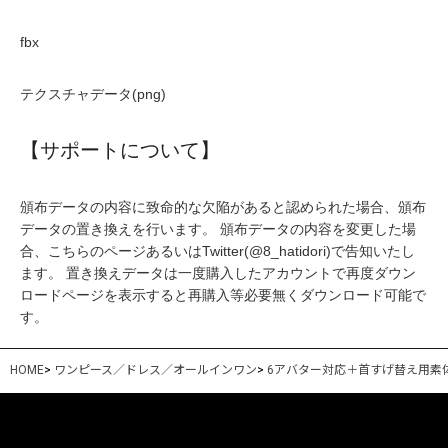
fbx
テクスチャデータ(png)
【サポートについて】
頒布データの内容に致命的な欠陥があると認められた場合、頒布
データの置き換えを行います。 頒布データの内容を変更した場
合、こちらのページあるいはTwitter(@8_hatidori)で告知いたし
ます。 置き換えデータは一度購入したアカウントで再度ダウン
ロードページを表示すると再購入等必要無くダウンロード可能で
す。
HOME
>
ワンピース／ドレス／オールインワン
>
6アバター対応＋首すげ替え用素体つき