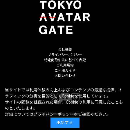
会社概要
プライバシーポリシー
特定商取引法に基づく表記
ご利用規約
ご利用ガイド
お問い合わせ
当サイトでは利用体験の向上およびコンテンツの最適な提供、ト
ラフィックの分析を目的としてCookieを使用しています。
サイトの閲覧を継続された場合、Cookieの利用に同意したことも
のといたします。
©
2026
ARROVA Inc. All Rights Reserved.
詳細については
プライバシーポリシー
をご確認ください。
承諾する