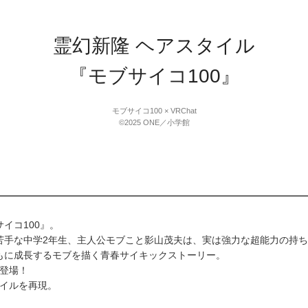
霊幻新隆 ヘアスタイル
『モブサイコ100』
モブサイコ100 × VRChat
©2025 ONE／小学館
イコ100』。
苦手な中学2年生、主人公モブこと影山茂夫は、実は強力な超能力の持
もに成長するモブを描く青春サイキックストーリー。
て登場！
タイルを再現。