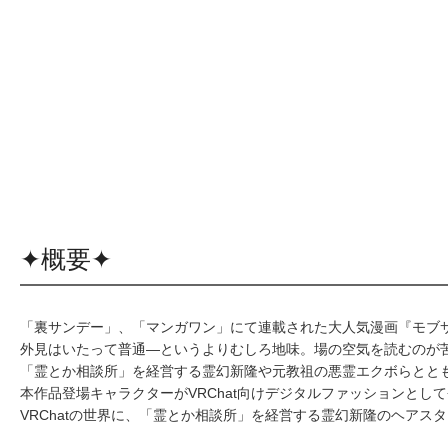
✦概要✦
「裏サンデー」、「マンガワン」にて連載された大人気漫画『モブサ
外見はいたって普通―というよりむしろ地味。場の空気を読むのが
「霊とか相談所」を経営する霊幻新隆や元教祖の悪霊エクボらとと
本作品登場キャラクターがVRChat向けデジタルファッションとし
VRChatの世界に、「霊とか相談所」を経営する霊幻新隆のヘアス