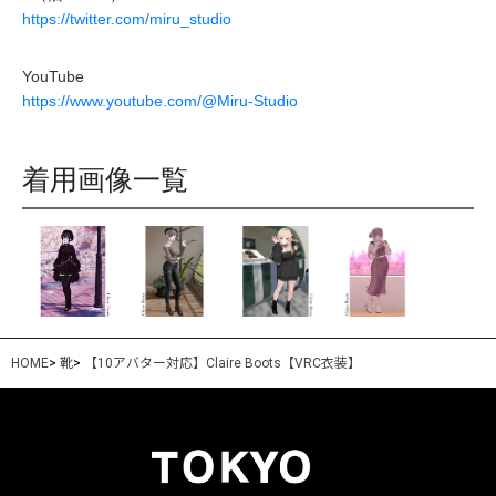
https://twitter.com/miru_studio
YouTube
https://www.youtube.com/@Miru-Studio
着用画像一覧
HOME
>
靴
>
【10アバター対応】Claire Boots【VRC衣装】