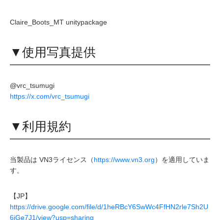
Claire_Boots_MT unitypackage
▼使用写真提供
@vrc_tsumugi
https://x.com/vrc_tsumugi
▼利用規約
当製品は VN3ライセンス（
https://www.vn3.org
）を適用していま
す。
【JP】
https://drive.google.com/file/d/1heRBcY6SwWc4FfHN2rle7Sh2U
6iGe7J1/view?usp=sharing