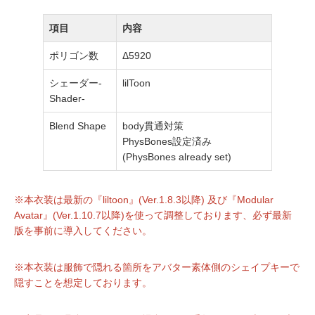
項目
内容
ポリゴン数
Δ5920
シェーダー-
lilToon
Shader-
Blend Shape
body貫通対策
PhysBones設定済み
(PhysBones already set)
※本衣装は最新の『liltoon』(Ver.1.8.3以降) 及び『Modular
Avatar』(Ver.1.10.7以降)を使って調整しております、必ず最新
版を事前に導入してください。
※本衣装は服飾で隠れる箇所をアバター素体側のシェイプキーで
隠すことを想定しております。