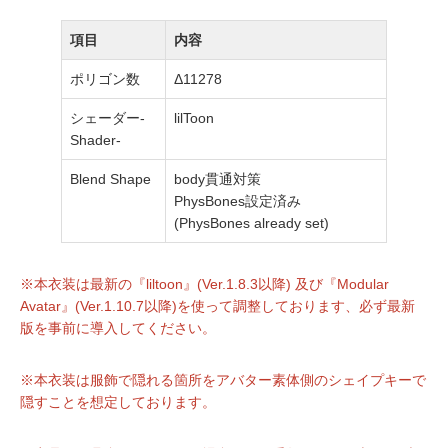
項目
内容
ポリゴン数
Δ11278
シェーダー-
lilToon
Shader-
Blend Shape
body貫通対策
PhysBones設定済み
(PhysBones already set)
※本衣装は最新の『liltoon』(Ver.1.8.3以降) 及び『Modular
Avatar』(Ver.1.10.7以降)を使って調整しております、必ず最新
版を事前に導入してください。
※本衣装は服飾で隠れる箇所をアバター素体側のシェイプキーで
隠すことを想定しております。