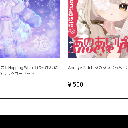
】Hopping Whip【ほっぴん ほ
Anoeye Patch あのあいぱっち 
めうつつクローゼット
500