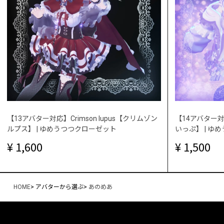
【13アバター対応】Crimson lupus【クリムゾン
【14アバター対応
ルプス】 | ゆめうつつクローゼット
いっぷ】 | ゆ
1,600
1,500
HOME
>
アバターから選ぶ
>
あのめあ