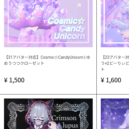
【31アバター対応】Cosmic☆CandyUnicorn | ゆ
【23アバター対応】
めうつつクローゼット
う×2どーりぃど
ト
1,500
1,600