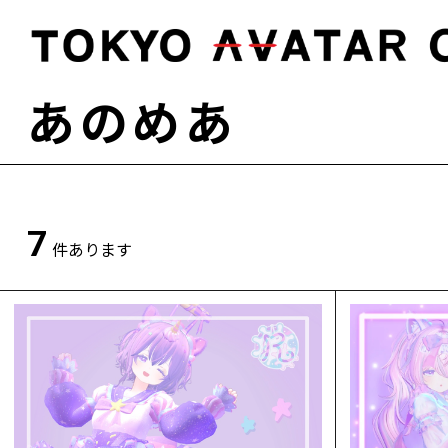
あのめあ
7
件あります