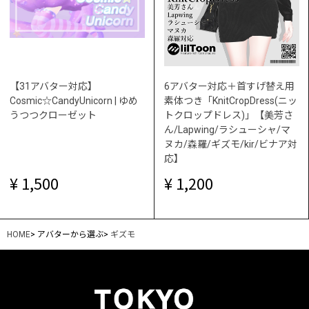
【31アバター対応】
6アバター対応＋首すげ替え用
Cosmic☆CandyUnicorn | ゆめ
素体つき「KnitCropDress(ニッ
うつつクローゼット
トクロップドレス)」【美芳さ
ん/Lapwing/ラシューシャ/マ
ヌカ/森羅/ギズモ/kir/ビナア対
応】
1,500
1,200
HOME
>
アバターから選ぶ
>
ギズモ