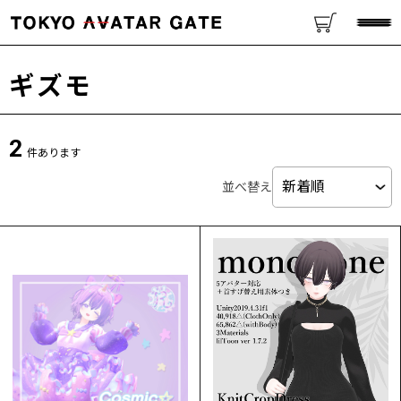
ギズモ
2
件あります
並べ替え