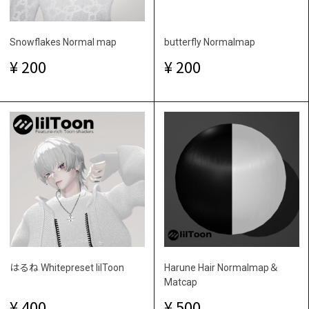
Snowflakes Normal map
butterfly Normalmap
200
200
はるね Whitepreset lilToon
Harune Hair Normalmap＆
Matcap
400
500