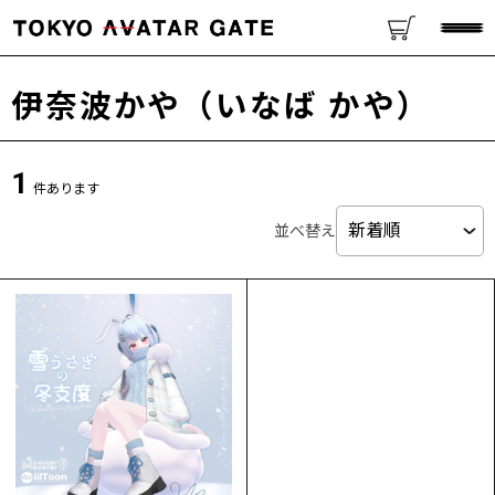
伊奈波かや（いなば かや）
1
件あります
並べ替え