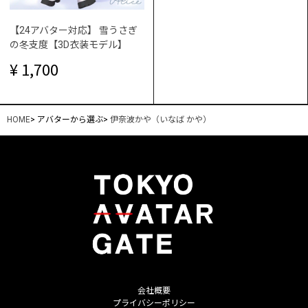
【24アバター対応】 雪うさぎ
の冬支度【3D衣装モデル】
1,700
HOME
>
アバターから選ぶ
>
伊奈波かや（いなば かや）
会社概要
プライバシーポリシー