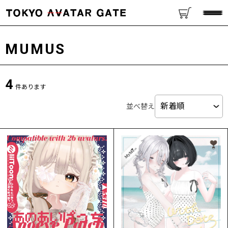
MUMUS
4
件あります
並べ替え