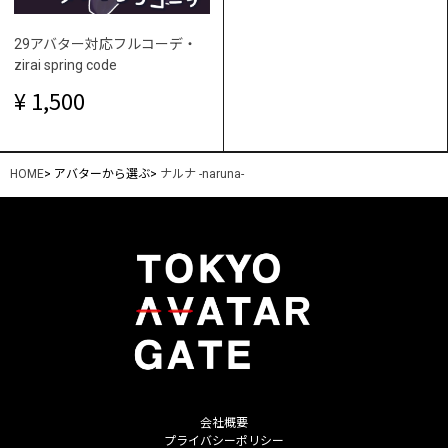
29アバター対応フルコーデ・
zirai spring code
1,500
HOME
>
アバターから選ぶ
>
ナルナ -naruna-
会社概要
プライバシーポリシー