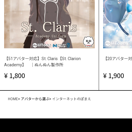
【51アバター対応】St. Claris【St. Clarion
【20アバター対応
Academy】 ｜ぬんぬん製作所
1,800
1,900
HOME
>
アバターから選ぶ
>
インターネットのぽまえ