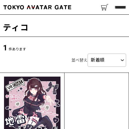
ティコ
1
件あります
並べ替え