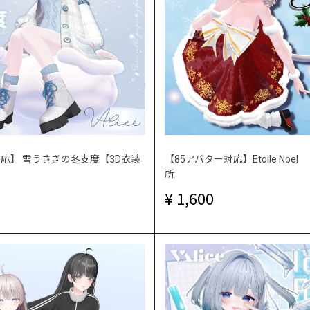
対応】 雪うさぎの冬支度【3D衣装
【85アバター対応】Etoile No
所
1,600