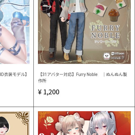
l【3D衣装モデル】
【31アバター対応】Furry Noble ｜ぬんぬん製
作所
1,200