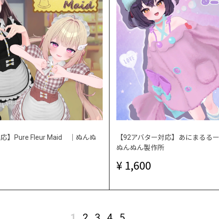
】Pure Fleur Maid ｜ぬんぬ
【92アバター対応】あにまるる
ぬんぬん製作所
1,600
1
2
3
4
5