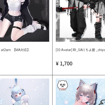
at2am. 【MA対応】
[33 Avatar] 砕_SAI | ちよ屋 _chiy
1,700