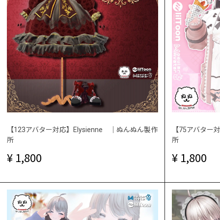
【123アバター対応】Elysienne ｜ぬんぬん製作
【75アバター対
所
所
1,800
1,800