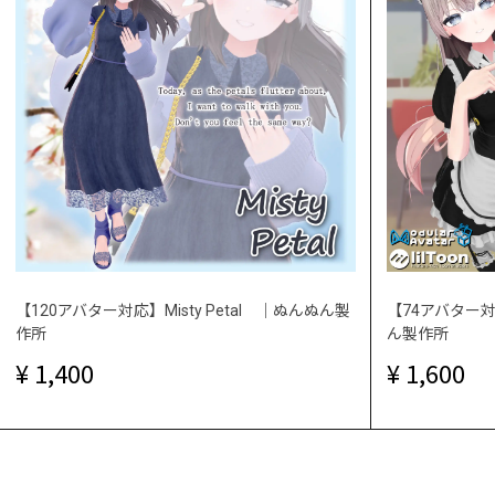
【120アバター対応】Misty Petal ｜ぬんぬん製
【74アバター対応
作所
ん製作所
1,400
1,600