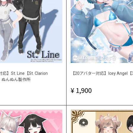
St. Line【St. Clarion
【20アバター対応】Icey Ange
 ｜ぬんぬん製作所
1,900