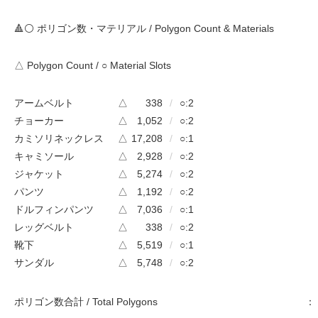
🔺⚪ ポリゴン数・マテリアル / Polygon Count & Materials
△ Polygon Count / ○ Material Slots
アームベルト
△
338
/
○:2
チョーカー
△
1,052
/
○:2
カミソリネックレス
△
17,208
/
○:1
キャミソール
△
2,928
/
○:2
ジャケット
△
5,274
/
○:2
パンツ
△
1,192
/
○:2
ドルフィンパンツ
△
7,036
/
○:1
レッグベルト
△
338
/
○:2
靴下
△
5,519
/
○:1
サンダル
△
5,748
/
○:2
ポリゴン数合計 / Total Polygons
：