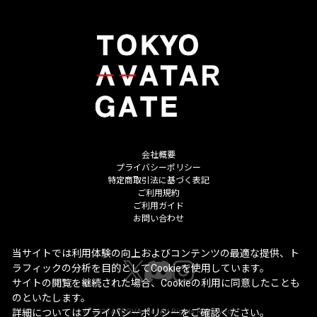
会社概要
プライバシーポリシー
特定商取引法に基づく表記
ご利用規約
ご利用ガイド
お問い合わせ
当サイトでは利用体験の向上およびコンテンツの最適な提供、ト
ラフィックの分析を目的としてCookieを使用しています。
サイトの閲覧を継続された場合、Cookieの利用に同意したことも
のといたします。
©
2026
ARROVA Inc. All Rights Reserved.
詳細については
プライバシーポリシー
をご確認ください。