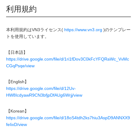
利用規約
本利用規約はVN3ライセンス(
https://www.vn3.org
)のテンプレー
トを使用しています。
【日本語】
https://drive.google.com/file/d/1ri1fDov3C0kFcYFQRaWc_VvMc
CGqPsqe/view
【English】
https://drive.google.com/file/d/12Uv-
HW8IcdyawR9CN3bfjpDfAUg6Wrjj/view
【Korean】
https://drive.google.com/file/d/18oS4tdh2ks7hiu3AspD9ANNXX9
feIixD/view