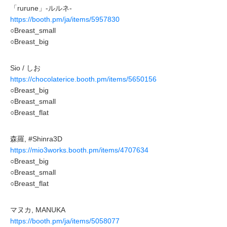
「rurune」-ルルネ-
https://booth.pm/ja/items/5957830
○Breast_small
○Breast_big
Sio / しお
https://chocolaterice.booth.pm/items/5650156
○Breast_big
○Breast_small
○Breast_flat
森羅, #Shinra3D
https://mio3works.booth.pm/items/4707634
○Breast_big
○Breast_small
○Breast_flat
マヌカ, MANUKA
https://booth.pm/ja/items/5058077