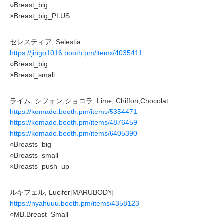
○Breast_big
×Breast_big_PLUS
セレスティア, Selestia
https://jingo1016.booth.pm/items/4035411
○Breast_big
×Breast_small
ライム, シフォン,ショコラ, Lime, Chiffon,Chocolat
https://komado.booth.pm/items/5354471
https://komado.booth.pm/items/4876459
https://komado.booth.pm/items/6405390
○Breasts_big
○Breasts_small
×Breasts_push_up
ルキフェル, Lucifer[MARUBODY]
https://nyahuuu.booth.pm/items/4358123
○MB.Breast_Small