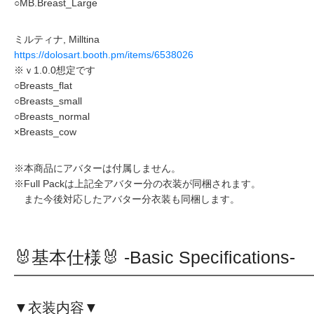
○MB.Breast_Large
ミルティナ, Milltina
https://dolosart.booth.pm/items/6538026
※ｖ1.0.0想定です
○Breasts_flat
○Breasts_small
○Breasts_normal
×Breasts_cow
※本商品にアバターは付属しません。
※Full Packは上記全アバター分の衣装が同梱されます。
また今後対応したアバター分衣装も同梱します。
🐰基本仕様🐰 -Basic Specifications-
▼衣装内容▼