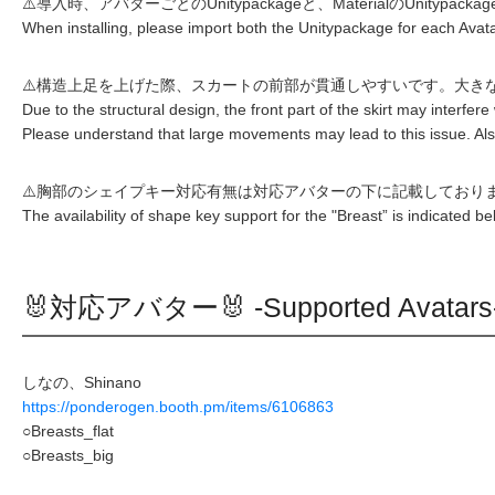
⚠️導入時、アバターごとのUnitypackageと、MaterialのUnitypack
When installing, please import both the Unitypackage for each Avat
⚠️構造上足を上げた際、スカートの前部が貫通しやすいです。大き
Due to the structural design, the front part of the skirt may interfer
Please understand that large movements may lead to this issue. Als
⚠️胸部のシェイプキー対応有無は対応アバターの下に記載しており
The availability of shape key support for the "Breast” is indicated 
🐰対応アバター🐰 -Supported Avatars
しなの、Shinano
https://ponderogen.booth.pm/items/6106863
○Breasts_flat
○Breasts_big