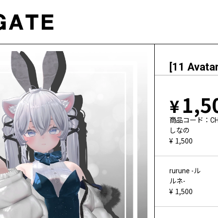
[11 Avat
1,5
商品コード
C
しなの
1,500
rurune -ル
ルネ-
1,500