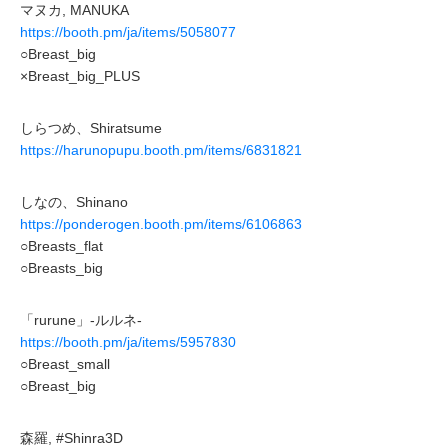
マヌカ, MANUKA
https://booth.pm/ja/items/5058077
○Breast_big
×Breast_big_PLUS
しらつめ、Shiratsume
https://harunopupu.booth.pm/items/6831821
しなの、Shinano
https://ponderogen.booth.pm/items/6106863
○Breasts_flat
○Breasts_big
「rurune」-ルルネ-
https://booth.pm/ja/items/5957830
○Breast_small
○Breast_big
森羅, #Shinra3D