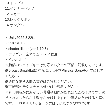
10.トップス
11.インナーパンツ
12.スカート
13.レッグリボン
14.サンダル
・Unity2022.3.22f1
・VRCSDK3
・shader:liltoon(ver 1.10.3)
・ポリゴン：全体で△59,264程度
・Material：4
※胸部のシェイプキーは対応アバターの下部に記載しています。
※Breast Small/flatにする場合は基本Physics Boneをオフにして
ください
※過度な動きの際の貫通はご容赦ください。
※可動部のテクスチャの伸びはご容赦ください
※もし明らかにおかしい貫通や動作があればただのミスです。発
見されましたらお手数をおかけしますがご連絡いただけると幸い
です。（BOOTHメッセージのほうが気づきやすいです）