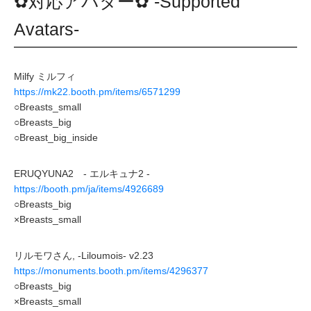
✿対応アバター✿ -Supported
Avatars-
Milfy ミルフィ
https://mk22.booth.pm/items/6571299
○Breasts_small
○Breasts_big
○Breast_big_inside
ERUQYUNA2 - エルキュナ2 -
https://booth.pm/ja/items/4926689
○Breasts_big
×Breasts_small
リルモワさん, -Liloumois- v2.23
https://monuments.booth.pm/items/4296377
○Breasts_big
×Breasts_small