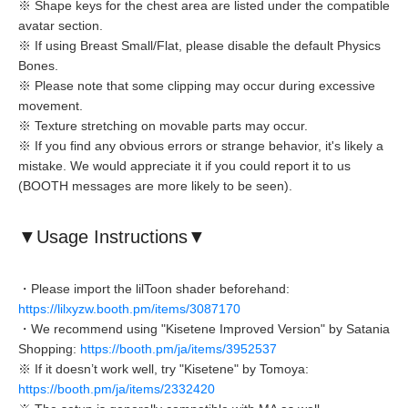
※ Shape keys for the chest area are listed under the compatible
avatar section.
※ If using Breast Small/Flat, please disable the default Physics
Bones.
※ Please note that some clipping may occur during excessive
movement.
※ Texture stretching on movable parts may occur.
※ If you find any obvious errors or strange behavior, it's likely a
mistake. We would appreciate it if you could report it to us
(BOOTH messages are more likely to be seen).
▼Usage Instructions▼
・Please import the lilToon shader beforehand:
https://lilxyzw.booth.pm/items/3087170
・We recommend using "Kisetene Improved Version" by Satania
Shopping:
https://booth.pm/ja/items/3952537
※ If it doesn’t work well, try "Kisetene" by Tomoya:
https://booth.pm/ja/items/2332420