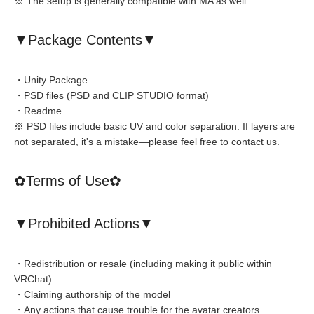
※ The setup is generally compatible with MA as well.
▼Package Contents▼
・Unity Package
・PSD files (PSD and CLIP STUDIO format)
・Readme
※ PSD files include basic UV and color separation. If layers are
not separated, it's a mistake—please feel free to contact us.
✿Terms of Use✿
▼Prohibited Actions▼
・Redistribution or resale (including making it public within
VRChat)
・Claiming authorship of the model
・Any actions that cause trouble for the avatar creators