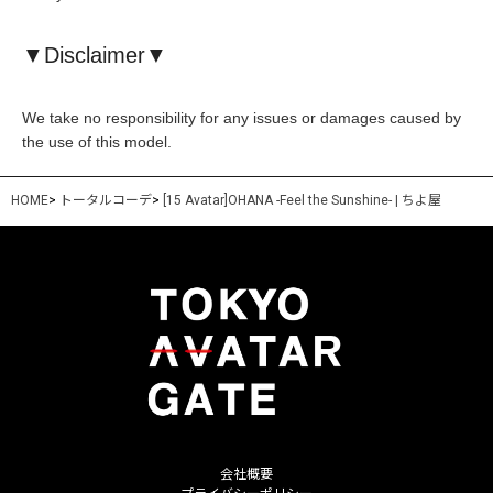
▼Disclaimer▼
We take no responsibility for any issues or damages caused by
the use of this model.
HOME
>
トータルコーデ
>
[15 Avatar]OHANA -Feel the Sunshine- | ちよ屋
会社概要