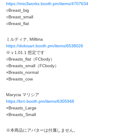
https://mio3works.booth.pm/items/4707634
○Breast_big
○Breast_small
○Breast_flat
ミルティナ, Milltina
https://dolosart.booth.pm/items/6538026
※ｖ1.01.1 想定です
○Breasts_flat（FCbody）
○Breasts_small（FCbody）
×Breasts_normal
×Breasts_cow
Marycia マリシア
https://brn.booth.pm/items/6305948
×Breasts_Large
×Breasts_Small
※本商品にアバターは付属しません。