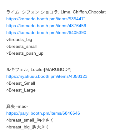
ライム, シフォン,ショコラ, Lime, Chiffon,Chocolat
https://komado.booth.pm/items/5354471
https://komado.booth.pm/items/4876459
https://komado.booth.pm/items/6405390
○Breasts_big
○Breasts_small
×Breasts_push_up
ルキフェル, Lucifer[MARUBODY]
https://nyahuuu.booth.pm/items/4358123
○Breast_Small
○Breast_Large
真央 -mao-
https://paryi.booth.pm/items/6846646
○breast_small_胸小さく
○breast_big_胸大きく