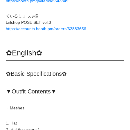
https://booth.pm/ja/items/5543849
ているしょっぷ様
tailshop POSE SET vol.3
https://accounts.booth.pm/orders/62883656
✿English✿
✿Basic Specifications✿
▼Outfit Contents▼
・Meshes
1. Hat
2. Hat Accessory 1