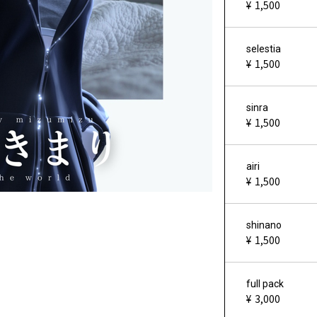
1,500
selestia
1,500
sinra
1,500
airi
1,500
shinano
1,500
full pack
3,000