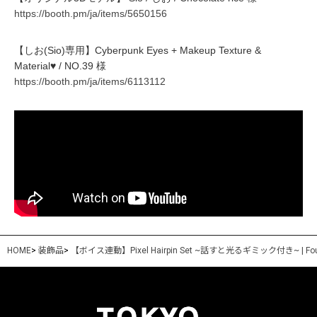
https://booth.pm/ja/items/5650156
【しお(Sio)専用】Cyberpunk Eyes + Makeup Texture &
Material♥ / NO.39 様
https://booth.pm/ja/items/6113112
HOME
>
装飾品
>
【ボイス連動】Pixel Hairpin Set ~話すと光るギミック付き~ | Fouri