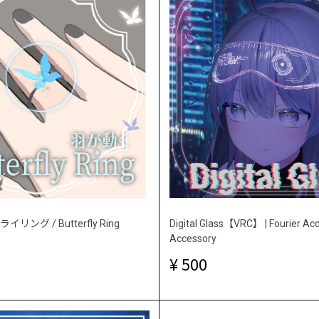
ング / Butterfly Ring
Digital Glass【VRC】 | Fourier Acc
Accessory
500