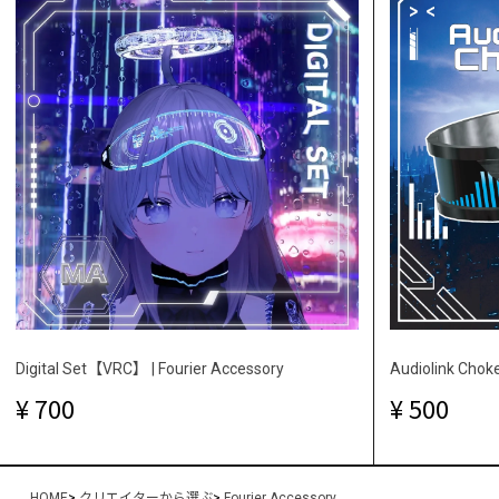
Digital Set【VRC】 | Fourier Accessory
Audiolink Chok
700
500
HOME
>
クリエイターから選ぶ
>
Fourier Accessory