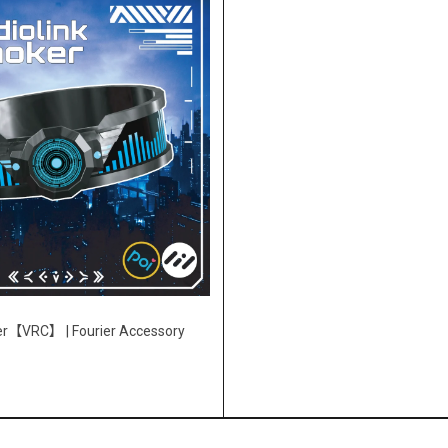
er【VRC】 | Fourier Accessory