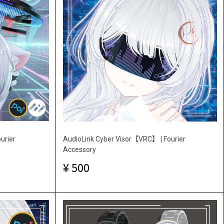
urier
AudioLink Cyber Visor【VRC】 | Fourier
Accessory
500