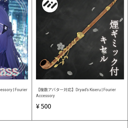
essory | Fourier
【複数アバター対応】Dryad's Kiseru | Fourier
Accessory
500