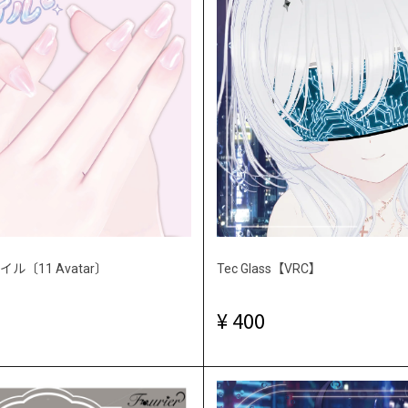
〔11 Avatar〕
Tec Glass【VRC】
400