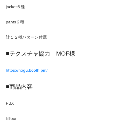
jacket６種
pants２種
計１２種パターン付属
■テクスチャ協力 MOF様
https://nogu.booth.pm/
■商品内容
FBX
lilToon