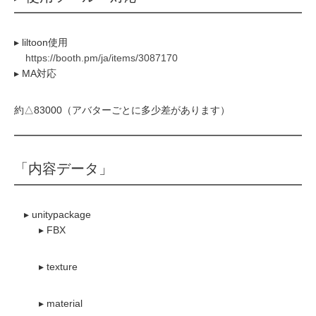
▸ liltoon使用
https://booth.pm/ja/items/3087170
▸ MA対応
約△83000（アバターごとに多少差があります）
「内容データ」
▸ unitypackage
▸ FBX
▸ texture
▸ material