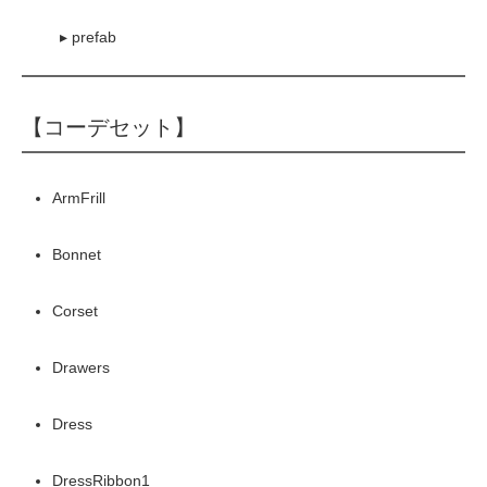
▸ prefab
【コーデセット】
ArmFrill
Bonnet
Corset
Drawers
Dress
DressRibbon1