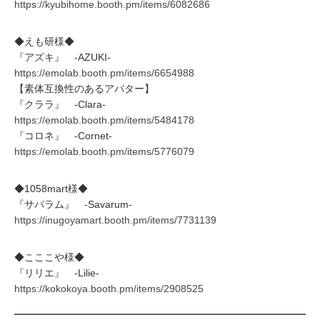
https://kyubihome.booth.pm/items/6082686
◆えも研様◆
『アズキ』 -AZUKI-
https://emolab.booth.pm/items/6654988
【素体互換性のあるアバター】
『クララ』 -Clara-
https://emolab.booth.pm/items/5484178
『コロネ』 -Cornet-
https://emolab.booth.pm/items/5776079
◆1058mart様◆
『サバラム』 -Savarum-
https://inugoyamart.booth.pm/items/7731139
◆こここや様◆
『リリエ』 -Lilie-
https://kokokoya.booth.pm/items/2908525