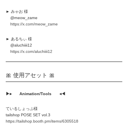
► みゃお 様
@meow_zame
https://x.com/meow_zame
► あるちぃ 様
@aluchiiii12
https://x.com/aluchiiii12
🎀 使用アセット 🎀
▶▸ Animation/Tools ◂◀
ているしょっぷ様
tailshop POSE SET vol.3
https://tailshop.booth.pm/items/6305518