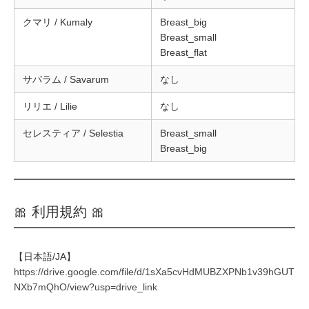
クマリ / Kumaly
Breast_big
Breast_small
Breast_flat
サバラム / Savarum
なし
リリエ / Lilie
なし
セレスティア / Selestia
Breast_small
Breast_big
🎀 利用規約 🎀
【日本語/JA】
https://drive.google.com/file/d/1sXa5cvHdMUBZXPNb1v39hGUT
NXb7mQhO/view?usp=drive_link