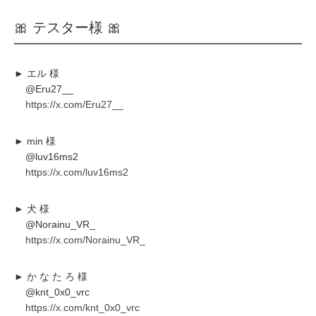
🎀 テスター様 🎀
► エル 様
@Eru27__
https://x.com/Eru27__
► min 様
@luv16ms2
https://x.com/luv16ms2
► 犬 様
@Norainu_VR_
https://x.com/Norainu_VR_
► か な た ろ 様
@knt_0x0_vrc
https://x.com/knt_0x0_vrc