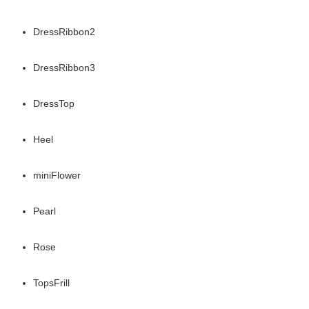
DressRibbon2
DressRibbon3
DressTop
Heel
miniFlower
Pearl
Rose
TopsFrill