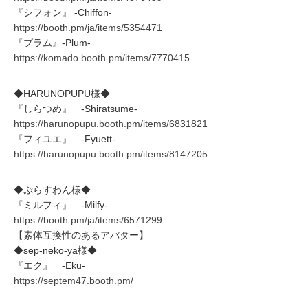
『シフォン』 -Chiffon-
https://booth.pm/ja/items/5354471
『プラム』-Plum-
https://komado.booth.pm/items/7770415
◆HARUNOPUPU様◆
『しらつめ』 -Shiratsume-
https://harunopupu.booth.pm/items/6831821
『フィユエ』 -Fyuett-
https://harunopupu.booth.pm/items/8147205
◆ぷらすわん様◆
『ミルフィ』 -Milfy-
https://booth.pm/ja/items/6571299
【素体互換性のあるアバター】
◆sep-neko-ya様◆
『エク』 -Eku-
https://septem47.booth.pm/