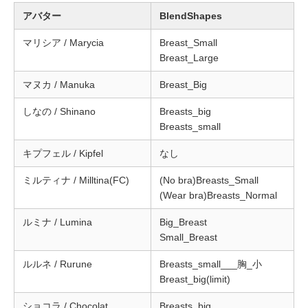
アバター
BlendShapes
マリシア / Marycia
Breast_Small
Breast_Large
マヌカ / Manuka
Breast_Big
しなの / Shinano
Breasts_big
Breasts_small
キプフェル / Kipfel
なし
ミルティナ / Milltina(FC)
(No bra)Breasts_Small
(Wear bra)Breasts_Normal
ルミナ / Lumina
Big_Breast
Small_Breast
ルルネ / Rurune
Breasts_small___胸_小
Breast_big(limit)
ショコラ / Chocolat
Breasts_big