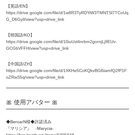
【英語/EN】
https://drive.google.com/file/d/1w8R3TyRDYiW3TMNTSl7TCoUq
G_D6GyIl/view?usp=drive_link
【韓国語/KO】
https://drive.google.com/file/d/10iuUsl4nrbm2gornjLj9EUv-
GCGbVFFH/view?usp=drive_link
【中国語/ZH】
https://drive.google.com/file/d/1XKHe5CoKQkvBG8iiamfQ2fP1F
oZRwS5q/view?usp=drive_link
🎀 使用アバター 🎀
◆BeroarN様◆許諾済み
『マリシア』 -Marycia-
https://brn.booth.pm/items/6305948