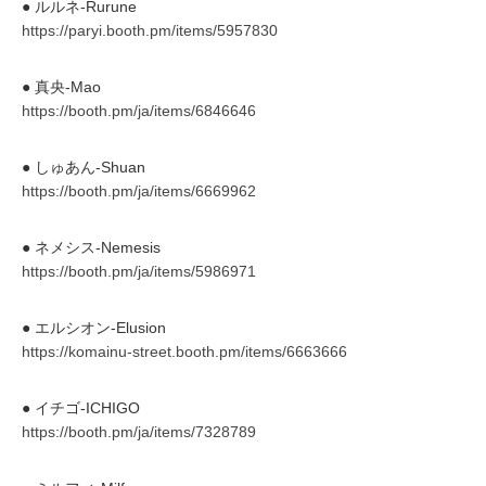
● ルルネ-Rurune
https://paryi.booth.pm/items/5957830
● 真央-Mao
https://booth.pm/ja/items/6846646
● しゅあん-Shuan
https://booth.pm/ja/items/6669962
● ネメシス-Nemesis
https://booth.pm/ja/items/5986971
● エルシオン-Elusion
https://komainu-street.booth.pm/items/6663666
● イチゴ‐ICHIGO
https://booth.pm/ja/items/7328789