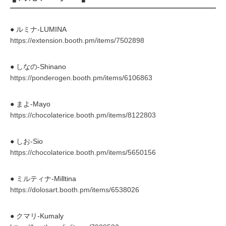
● ルミナ-LUMINA
https://extension.booth.pm/items/7502898
● しなの-Shinano
https://ponderogen.booth.pm/items/6106863
● まよ-Mayo
https://chocolaterice.booth.pm/items/8122803
● しお‐Sio
https://chocolaterice.booth.pm/items/5650156
● ミルティナ‐Milltina
https://dolosart.booth.pm/items/6538026
● クマリ-Kumaly