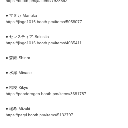
https://booth.pm/ja/items/7928592
● マヌカ‐Manuka
https://jingo1016.booth.pm/items/5058077
● セレスティア‐Selestia
https://jingo1016.booth.pm/items/4035411
● 森羅‐Shinra
● 水瀬‐Minase
● 桔梗‐Kikyo
https://ponderogen.booth.pm/items/3681787
● 瑞希-Mizuki
https://paryi.booth.pm/items/5132797