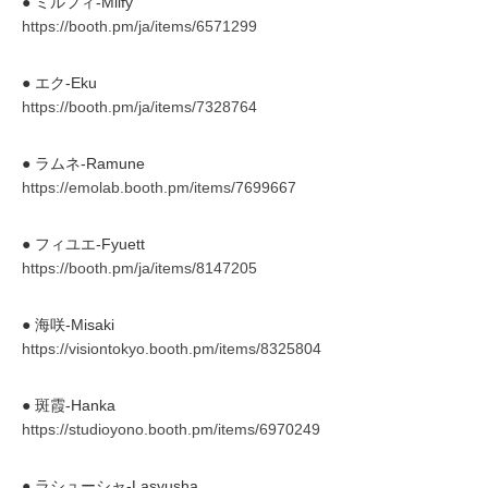
● ミルフィ-Milfy
https://booth.pm/ja/items/6571299
● エク-Eku
https://booth.pm/ja/items/7328764
● ラムネ-Ramune
https://emolab.booth.pm/items/7699667
● フィユエ-Fyuett
https://booth.pm/ja/items/8147205
● 海咲-Misaki
https://visiontokyo.booth.pm/items/8325804
● 斑霞-Hanka
https://studioyono.booth.pm/items/6970249
● ラシューシャ-Lasyusha