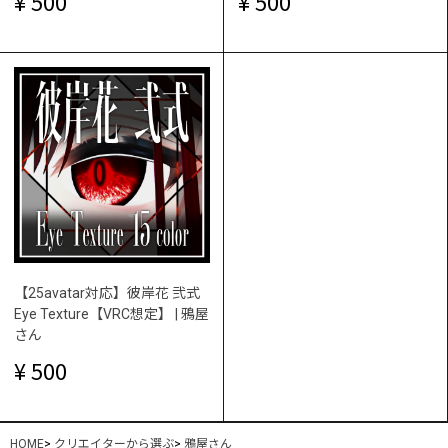
500
500
【25avatar対応】彼岸花 弐式
Eye Texture【VRC想定】 | 鴉屋
さん
500
HOME
>
クリエイターから選ぶ
>
鴉屋さん