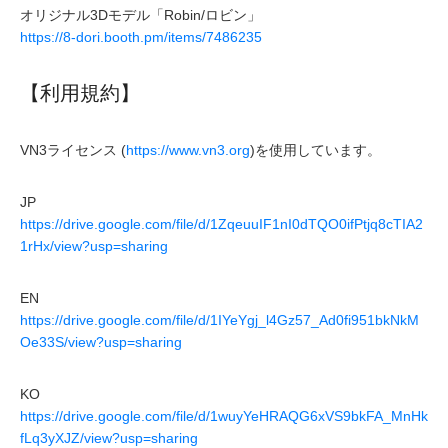
オリジナル3Dモデル「Robin/ロビン」
https://8-dori.booth.pm/items/7486235
【利用規約】
VN3ライセンス (
https://www.vn3.org
)を使用しています。
JP
https://drive.google.com/file/d/1ZqeuuIF1nI0dTQO0ifPtjq8cTIA2
1rHx/view?usp=sharing
EN
https://drive.google.com/file/d/1IYeYgj_l4Gz57_Ad0fi951bkNkM
Oe33S/view?usp=sharing
KO
https://drive.google.com/file/d/1wuyYeHRAQG6xVS9bkFA_MnHk
fLq3yXJZ/view?usp=sharing