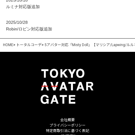
ルミナ対応版追加
2025/10/28
Robin/ロビン対応版追加
HOME
>
トータルコーデ
>
5アバター対応「Misty Doll」【マリシア/Lapwing/ルルネ
会社概要
プライバシーポリシー
特定商取引法に基づく表記