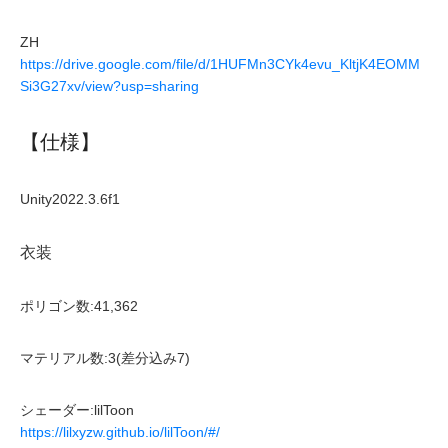
ZH
https://drive.google.com/file/d/1HUFMn3CYk4evu_KltjK4EOMM
Si3G27xv/view?usp=sharing
【仕様】
Unity2022.3.6f1
衣装
ポリゴン数:41,362
マテリアル数:3(差分込み7)
シェーダー:lilToon
https://lilxyzw.github.io/lilToon/#/