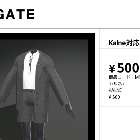
Kalne
500
商品コード
M
カルネ /
KALNE
500