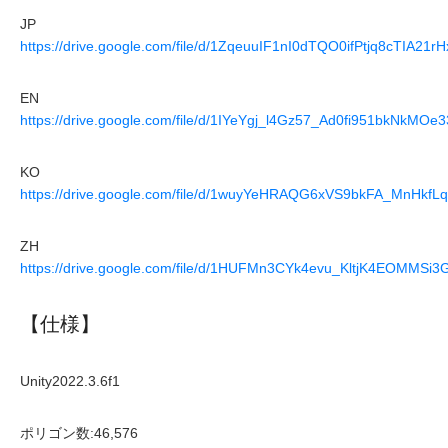
JP
https://drive.google.com/file/d/1ZqeuuIF1nI0dTQO0ifPtjq8cTIA21r
EN
https://drive.google.com/file/d/1IYeYgj_l4Gz57_Ad0fi951bkNkMOe
KO
https://drive.google.com/file/d/1wuyYeHRAQG6xVS9bkFA_MnHkfL
ZH
https://drive.google.com/file/d/1HUFMn3CYk4evu_KltjK4EOMMSi3
【仕様】
Unity2022.3.6f1
ポリゴン数:46,576