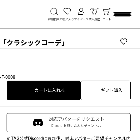
詳細検索
お気に入り
マイページ
購入履歴
カート
対応「クラシックコーデ」
NT-0008
カートに入れる
ギフト購入
対応アバターをリクエスト
Discord お問い合わせチャンネル
※TAG公式Discordに参加後、対応アバターご要望チャンネル内