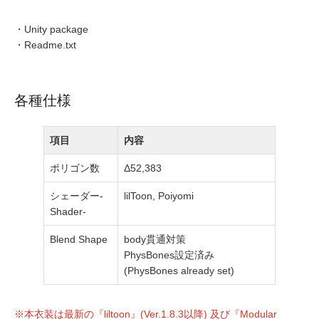
・Unity package
・Readme.txt
各種仕様
項目
内容
ポリゴン数
Δ52,383
シェーダー-
lilToon, Poiyomi
Shader-
Blend Shape
body貫通対策
PhysBones設定済み
(PhysBones already set)
※本衣装は最新の『liltoon』(Ver.1.8.3以降) 及び『Modular