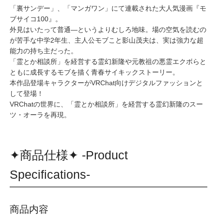
「裏サンデー」、「マンガワン」にて連載された大人気漫画『モ
ブサイコ100』。
外見はいたって普通―というよりむしろ地味。場の空気を読むの
が苦手な中学2年生、主人公モブこと影山茂夫は、実は強力な超
能力の持ち主だった。
「霊とか相談所」を経営する霊幻新隆や元教祖の悪霊エクボらと
ともに成長するモブを描く青春サイキックストーリー。
本作品登場キャラクターがVRChat向けデジタルファッションと
して登場！
VRChatの世界に、「霊とか相談所」を経営する霊幻新隆のスー
ツ・オーラを再現。
✦商品仕様✦ -Product
Specifications-
商品内容