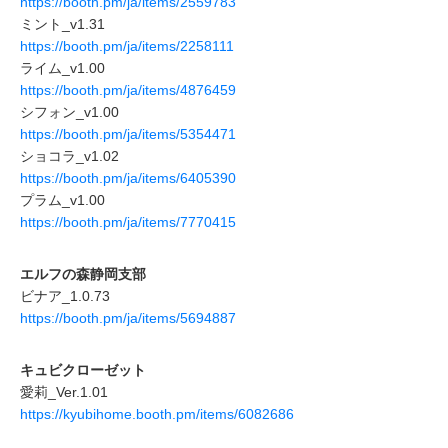
https://booth.pm/ja/items/2559783
ミント_v1.31
https://booth.pm/ja/items/2258111
ライム_v1.00
https://booth.pm/ja/items/4876459
シフォン_v1.00
https://booth.pm/ja/items/5354471
ショコラ_v1.02
https://booth.pm/ja/items/6405390
プラム_v1.00
https://booth.pm/ja/items/7770415
エルフの森静岡支部
ビナア_1.0.73
https://booth.pm/ja/items/5694887
キュビクローゼット
愛莉_Ver.1.01
https://kyubihome.booth.pm/items/6082686