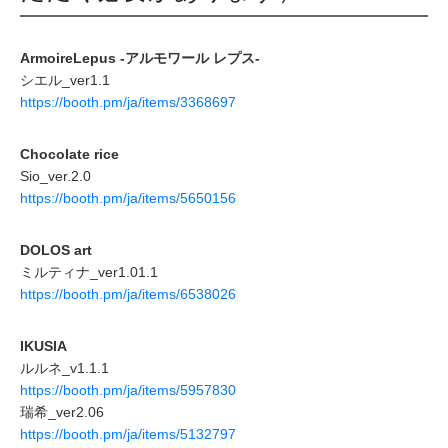
ArmoireLepus -アルモワール レプス-
シエル_ver1.1
https://booth.pm/ja/items/3368697
Chocolate rice
Sio_ver.2.0
https://booth.pm/ja/items/5650156
DOLOS art
ミルティナ_ver1.01.1
https://booth.pm/ja/items/6538026
IKUSIA
ルルネ_v1.1.1
https://booth.pm/ja/items/5957830
瑞希_ver2.06
https://booth.pm/ja/items/5132797