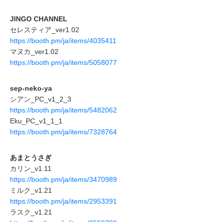
JINGO CHANNEL
セレスティア_ver1.02
https://booth.pm/ja/items/4035411
マヌカ_ver1.02
https://booth.pm/ja/items/5058077
sep-neko-ya
シアン_PC_v1_2_3
https://booth.pm/ja/items/5482062
Eku_PC_v1_1_1
https://booth.pm/ja/items/7328764
あまとうさぎ
カリン_v1.11
https://booth.pm/ja/items/3470989
ミルク_v1.21
https://booth.pm/ja/items/2953391
ラスク_v1.21