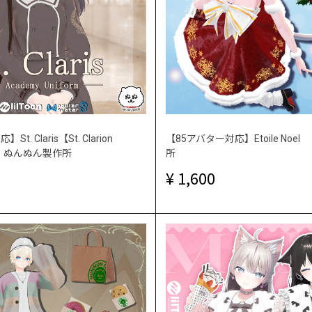
. Claris【St. Clarion
【85アバター対応】Etoile No
 ｜ぬんぬん製作所
所
1,600