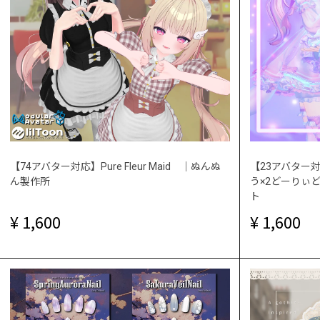
【74アバター対応】Pure Fleur Maid ｜ぬんぬ
【23アバター対応】
ん製作所
う×2どーりぃど
ト
1,600
1,600