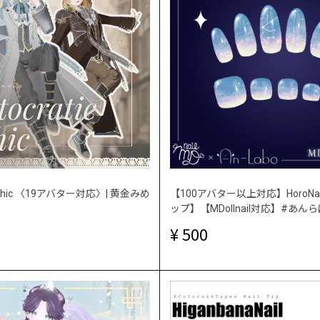
c Gothic 〈19アバター対応〉| 黄金みめ
【100アバター以上対応】HoroNa
ップ】【MDollnail対応】#あん
500