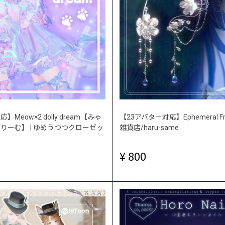
Meow×2 dolly dream【みゃ
【23アバター対応】Ephemeral Fr
りーむ】 | ゆめうつつクローゼッ
雑貨店/haru-same
800