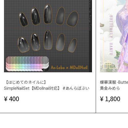
【はじめてのネイルに】
蝶華漢服 -Butt
SimpleNailSet【MDollnail対応】 #あんらぼぶい
黄金みめら
400
1,800