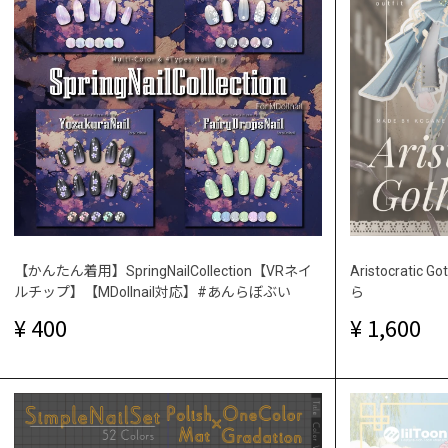
【かんたん着用】SpringNailCollection【VRネイ
Aristocrati
ルチップ】【MDollnail対応】#あんらぼぶい
ら
400
1,600