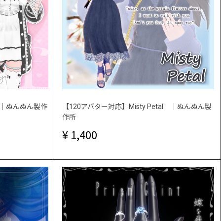
f ｜ぬんぬん製作
【120アバター対応】Misty Petal ｜ぬんぬん製
作所
1,400