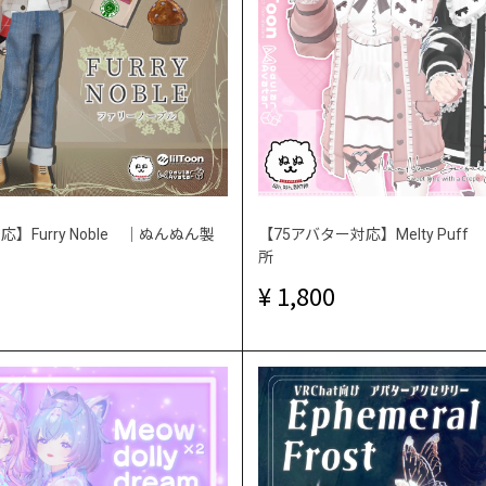
】Furry Noble ｜ぬんぬん製
【75アバター対応】Melty Puf
所
1,800