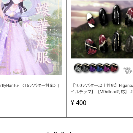
erflyHanfu- 〈16アバター対応〉|
【100アバター以上対応】Higanban
イルチップ】【MDollnail対応】
400