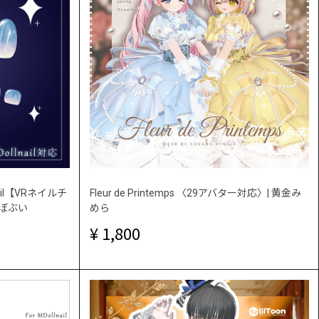
il【VRネイルチ
Fleur de Printemps 〈29アバター対応〉| 黄金み
らぼぶい
めら
1,800