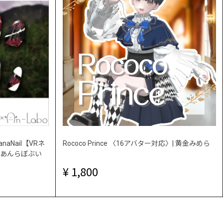
aNail【VRネ
Rococo Prince 〈16アバター対応〉| 黄金みめら
 #あんらぼぶい
1,800