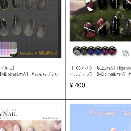
イルに】
【100アバター以上対応】Higanban
et【MDollnail対応】 #あんらぼぶい
イルチップ】【MDollnail対応】
400