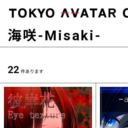
海咲-Misaki-
22
件あります