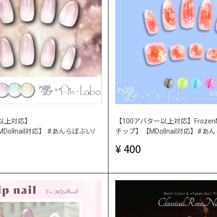
ー以上対応】
【100アバター以上対応】FrozenN
l【MDollnail対応】 #あんらぼぶい/
チップ】【MDollnail対応】#あ
400