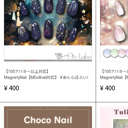
【100アバター以上対応】
【100アバタ
MagnetyNail【MDollnail対応】 #あんらぼぶい/
MagnetyNai
400
400