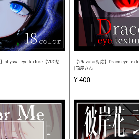
abyssal eye texture【VRC想
【29avatar対応】Draco eye te
| 鴉屋さん
400