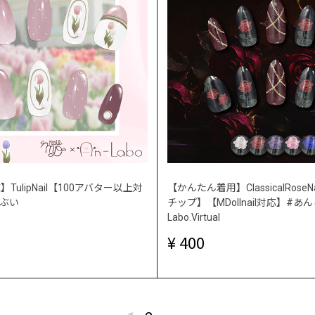
対応】TulipNail【100アバター以上対
【かんたん着用】ClassicalRose
ぼぶい
チップ】【MDollnail対応】#あんら
Labo.Virtual
400