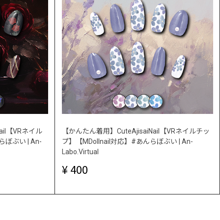
Nail【VRネイル
【かんたん着用】CuteAjisaiNail【VRネイルチッ
ぼぶい | An-
プ】【MDollnail対応】#あんらぼぶい | An-
Labo.Virtual
400