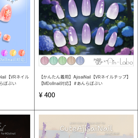
ail【VRネイル
【かんたん着用】AjisaiNail【VRネイルチップ】
んらぼぶい
【MDollnail対応】#あんらぼぶい
400