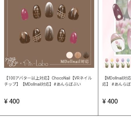
【100アバター以上対応】ChocoNail【VRネイル
【MDollnail
チップ】【MDollnail対応】#あんらぼぶい
応】 #あんら
400
400