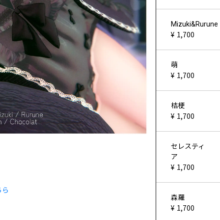
Mizuki&Rurune
1,700
萌
1,700
桔梗
1,700
セレスティ
ア
1,700
ちら
森羅
1,700