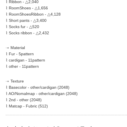
⌇ Ribbon - △2,040
⌇ RoomShoes - △1,656
⌇ RoomShoesRibbon - △4,128
⌇ Short pants - △3,400
⌇ Socks fur - △520
⌇ Socks ribbon - △2,432
∙∘ Material
⌇ Fur - 5pattern
⌇ cardigan - 11pattern
⌇ other - 11pattern
∙∘ Texture
⌇ Basecolor - other/cardigan (2048)
⌇ AO/Nomalmap - other/cardigan (2048)
⌇ 2nd - other (2048)
⌇ Matcap - Fubric (512)