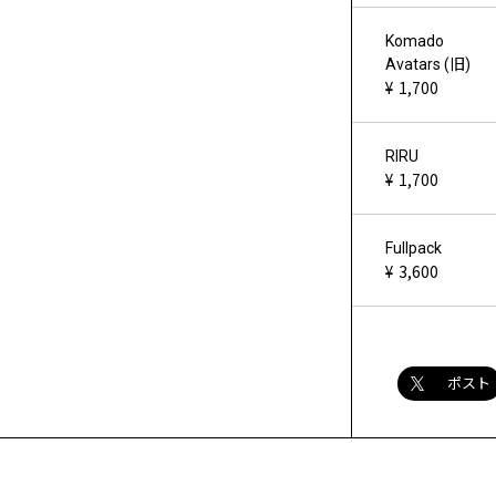
Komado
Avatars (旧)
1,700
RIRU
1,700
Fullpack
3,600
ポスト