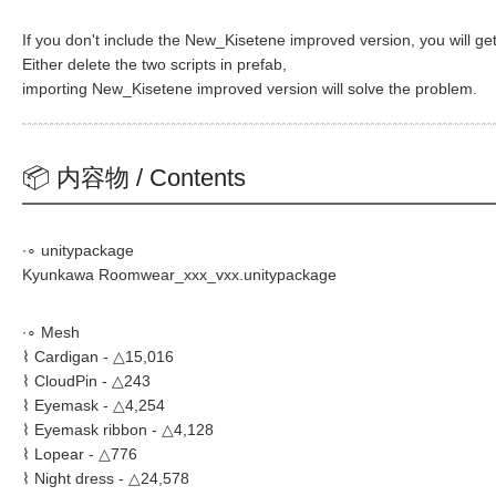
If you don't include the New_Kisetene improved version, you will get a
Either delete the two scripts in prefab,
importing New_Kisetene improved version will solve the problem.
📦 内容物 / Contents
∙∘ unitypackage
Kyunkawa Roomwear_xxx_vxx.unitypackage
∙∘ Mesh
⌇ Cardigan - △15,016
⌇ CloudPin - △243
⌇ Eyemask - △4,254
⌇ Eyemask ribbon - △4,128
⌇ Lopear - △776
⌇ Night dress - △24,578