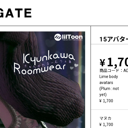
15アバ
1,7
商品コード
A
Lime body
avatars
(Plum : not
yet)
1,700
マヌカ
1,700